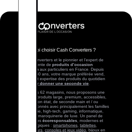
Pourquoi choisir Cash Converters ?
Cash Converters et le pionnier et l’expert de
l’achat-vente de
produits d’occasion
premium
aux particuliers en France. Depuis
plus de 30 ans, votre marque préférée vend,
achète et expertise des produits du quotidien
pour
leur donner une seconde vie
.
Dans nos 62 magasins, nous proposons une
offre de produits large, premium, accessibles,
en très bon état, de seconde main et / ou
reconditionnés avec principalement les familles
téléphonie, high-tech, gaming, informatique,
bijoux et maroquinerie de luxe. Un panel de
références
écoresponsables
, modernes et
technologiques :
smartphones
,
tablettes
,
ordinateurs
,
consoles et jeux vidéo
, bijoux en