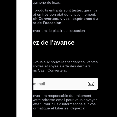
or,
maroquinerie de luxe
…
Tous nos produits entrants sont testés,
garantis
24 mois
et en très bon état de fonctionnement.
Avec Cash Converters, vivez l’expérience du
neuf avec de l’occasion!
Cash Converters, le plaisir de l’occasion
Prenez de l'avance
Abonnez-vous aux nouvelles tendances, ventes
privées, soldes et soyez alerté des derniers
bons plans Cash Converters.
Cash Converters responsable du traitement,
collecte votre adresse email pour vous envoyer
sa newsletter. Pour plus d'informations sur vos
droits Informatique et Libertés,
cliquez ici