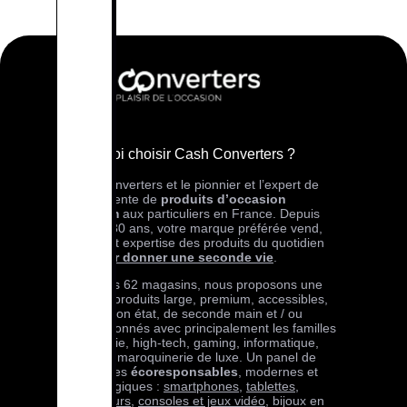
Pourquoi choisir Cash Converters ?
Cash Converters et le pionnier et l’expert de
l’achat-vente de
produits d’occasion
premium
aux particuliers en France. Depuis
plus de 30 ans, votre marque préférée vend,
achète et expertise des produits du quotidien
pour
leur donner une seconde vie
.
Dans nos 62 magasins, nous proposons une
offre de produits large, premium, accessibles,
en très bon état, de seconde main et / ou
reconditionnés avec principalement les familles
téléphonie, high-tech, gaming, informatique,
bijoux et maroquinerie de luxe. Un panel de
références
écoresponsables
, modernes et
technologiques :
smartphones
,
tablettes
,
ordinateurs
,
consoles et jeux vidéo
, bijoux en