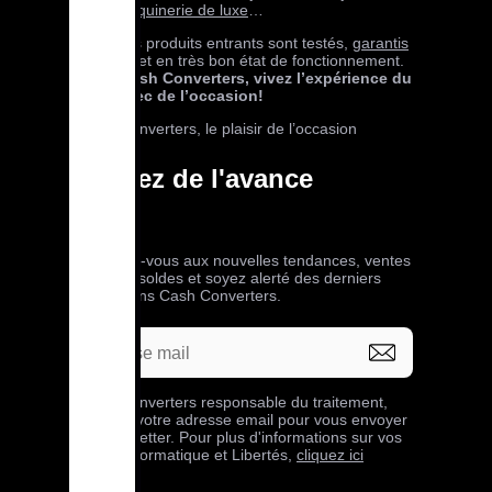
or,
maroquinerie de luxe
…
Tous nos produits entrants sont testés,
garantis
24 mois
et en très bon état de fonctionnement.
Avec Cash Converters, vivez l’expérience du
neuf avec de l’occasion!
Cash Converters, le plaisir de l’occasion
Prenez de l'avance
Abonnez-vous aux nouvelles tendances, ventes
privées, soldes et soyez alerté des derniers
bons plans Cash Converters.
Cash Converters responsable du traitement,
collecte votre adresse email pour vous envoyer
sa newsletter. Pour plus d'informations sur vos
droits Informatique et Libertés,
cliquez ici