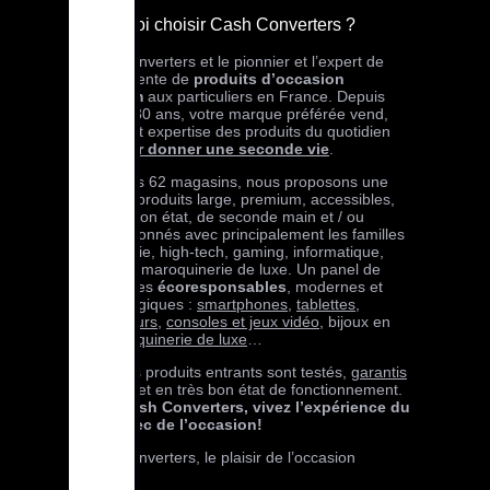
Pourquoi choisir Cash Converters ?
Cash Converters et le pionnier et l’expert de
l’achat-vente de
produits d’occasion
premium
aux particuliers en France. Depuis
plus de 30 ans, votre marque préférée vend,
achète et expertise des produits du quotidien
pour
leur donner une seconde vie
.
Dans nos 62 magasins, nous proposons une
offre de produits large, premium, accessibles,
en très bon état, de seconde main et / ou
reconditionnés avec principalement les familles
téléphonie, high-tech, gaming, informatique,
bijoux et maroquinerie de luxe. Un panel de
références
écoresponsables
, modernes et
technologiques :
smartphones
,
tablettes
,
ordinateurs
,
consoles et jeux vidéo
, bijoux en
or,
maroquinerie de luxe
…
Tous nos produits entrants sont testés,
garantis
24 mois
et en très bon état de fonctionnement.
Avec Cash Converters, vivez l’expérience du
neuf avec de l’occasion!
Cash Converters, le plaisir de l’occasion