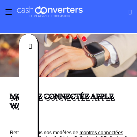
Fermer
MONTRE CONNECTÉE APPLE
WATCH
Retrouvez tous nos modèles de
montres connectées