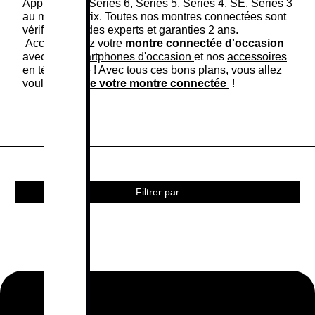
Apple Watch Series 6, Séries 5, Series 4, SE, Series 3
au meilleur prix. Toutes nos montres connectées sont
vérifiées par des experts et garanties 2 ans.
Accessoirisez votre
montre connectée d'occasion
avec nos
smartphones d'occasion
et nos
accessoires
en téléphonie
! Avec tous ces bons plans, vous allez
vouloir
vendre votre montre connectée
!
Filtrer par