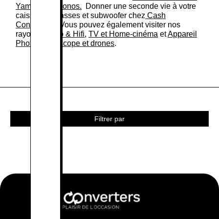
Yamaha ou Sonos.
Donner une seconde vie à votre
caisson de basses et subwoofer chez
Cash
Converters
. Vous pouvez également visiter nos
rayons :
Sono & Hifi
,
TV et Home-cinéma
et
Appareil
Photo, camescope et drones
.
Filtrer par