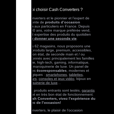
Pourquoi choisir Cash Converters ?
Cash Converters et le pionnier et l’expert de
l’achat-vente de
produits d’occasion
premium
aux particuliers en France. Depuis
plus de 30 ans, votre marque préférée vend,
achète et expertise des produits du quotidien
pour
leur donner une seconde vie
.
Dans nos 62 magasins, nous proposons une
offre de produits large, premium, accessibles,
en très bon état, de seconde main et / ou
reconditionnés avec principalement les familles
téléphonie, high-tech, gaming, informatique,
bijoux et maroquinerie de luxe. Un panel de
références
écoresponsables
, modernes et
technologiques :
smartphones
,
tablettes
,
ordinateurs
,
consoles et jeux vidéo
, bijoux en
or,
maroquinerie de luxe
…
Tous nos produits entrants sont testés,
garantis
24 mois
et en très bon état de fonctionnement.
Avec Cash Converters, vivez l’expérience du
neuf avec de l’occasion!
Cash Converters, le plaisir de l’occasion