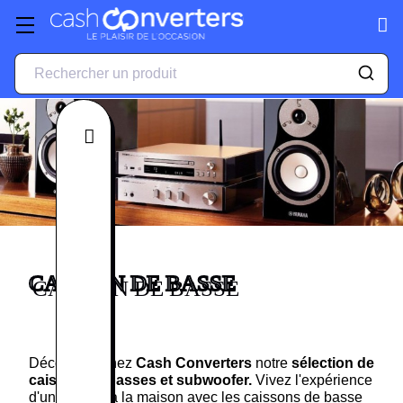
Fermer
CAISSON DE BASSE
Découvrez chez
Cash Converters
notre
sélection de
caisson de basses et subwoofer.
Vivez l'expérience
d'un cinéma à la maison avec les
caissons de basse