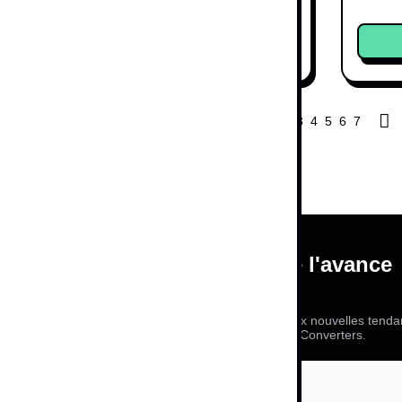
4,99 €
4,99 €
2 offres
Acheter
1
2
3
4
5
6
7
Prenez de l'avance
Abonnez-vous aux nouvelles tendanc
bons plans Cash Converters.
de
produits d’occasion premium
arque préférée vend, achète et
seconde vie
.