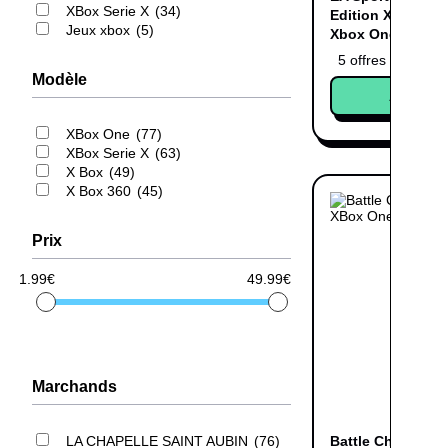
XBox Serie X
34
Edition Xbox Séri
Jeux xbox
5
Xbox One
5 offres
Modèle
Acheter
XBox One
77
XBox Serie X
63
X Box
49
X Box 360
45
Prix
1.99€
49.99€
Marchands
LA CHAPELLE SAINT AUBIN
76
Battle Chasers : 