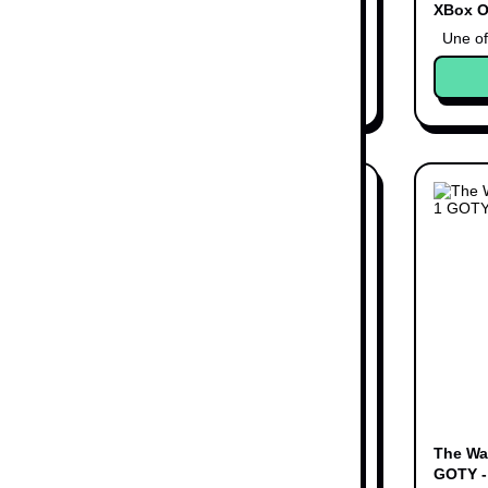
XBox Serie X
XBox 
7,99 €
14,99 €
Une offre
Une of
Acheter
- XBox One
The Walking Dead : Saison
The Wa
2 - XBox One
GOTY -
5,99 €