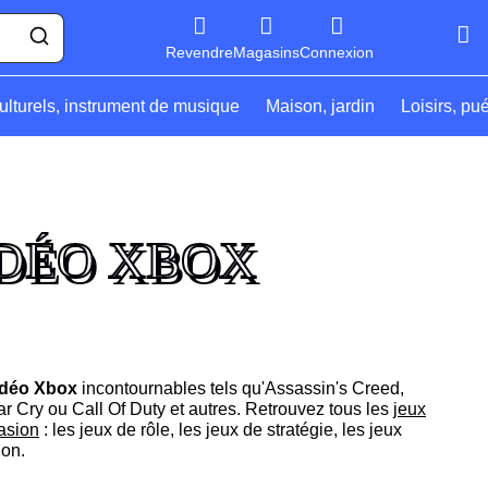
Revendre
Magasins
Connexion
ulturels, instrument de musique
Maison, jardin
Loisirs, pu
IDÉO XBOX
idéo Xbox
incontournables tels qu'Assassin's Creed,
ar Cry ou Call Of Duty et autres. Retrouvez tous les
jeux
asion
: les jeux de rôle, les jeux de stratégie, les jeux
ion.