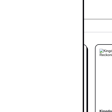
o Xbox
Standard
Way Of The Hunter - XBox
Kingdo