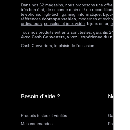
Dans nos 62 magasins, nous proposons une offre de produi
très bon état, de seconde main et / ou reconditionnés avec 
téléphonie, high-tech, gaming, informatique, bijoux et maro
références
écoresponsables
, modernes et technologique
ordinateurs
,
consoles et jeux vidéo
, bijoux en or,
maroquiner
Tous nos produits entrants sont testés,
garantis 24 mois
et 
Avec Cash Converters, vivez l’expérience du neuf avec
Cash Converters, le plaisir de l’occasion
Besoin d'aide ?
Nos serv
Produits testés et vérifiés
Garantie 2 
Mes commandes
Paiement sé