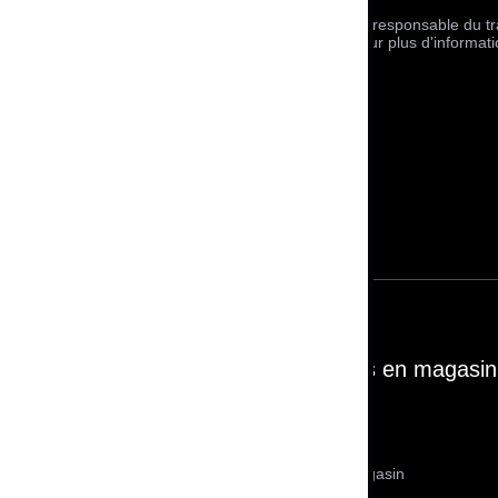
ts large, premium, accessibles, en
Cash Converters responsable du tra
principalement les familles
sa newsletter. Pour plus d'informati
quinerie de luxe. Un panel de
s :
smartphones
,
tablettes
,
ie de luxe
…
en très bon état de fonctionnement.
 de l’occasion!
ices
Nos services en magasin
ans
Carte privilège
curisé
Rachat or en magasin