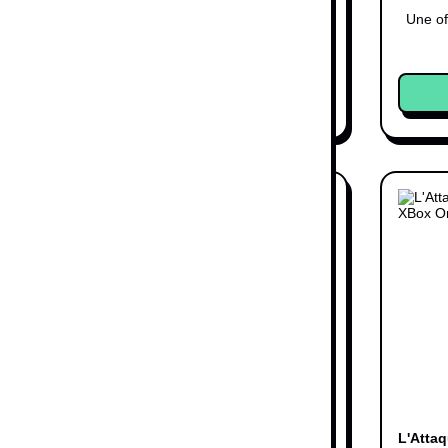
Motocross Videogame - X
Une of
Box 360
5,99 €
4,99 €
2 offres
Acheter
 Serie X
Dying Light 2 Stay Human -
L'Attaq