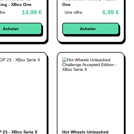
ing - XBox One
One
14,99 €
6,99 €
fre
Une offre
Acheter
Acheter
 23 - XBox Serie X
Hot Wheels Unleashed