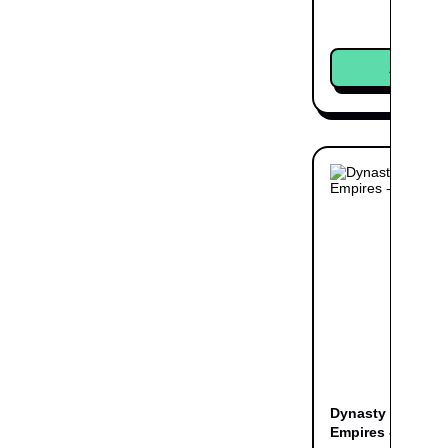
Acheter
Dynasty Warriors 
Empires - X Box 