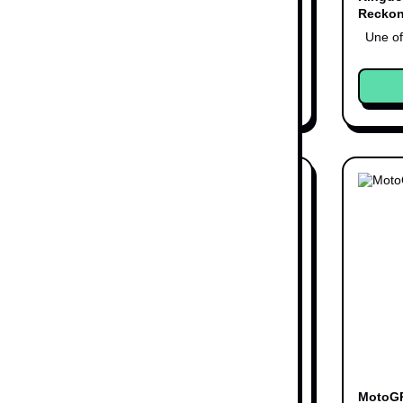
es X /
Serie X
Reckon
19,99 €
Une offre
Une of
5,99 €
Acheter
Nightwar -
MXGP : The Official
MotoGP