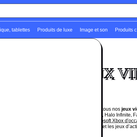
ique, tablettes
Produits de luxe
Image et son
Produits c
rmer
JEUX V
Retrouvez tous nos
jeux v
Cyberpunk, Halo Infinite, F
vidéo Microsoft Xbox d'occ
d’aventure et les jeux d’act