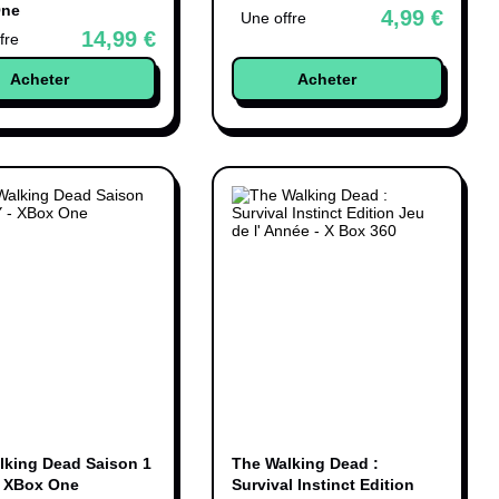
One
4,99 €
Une offre
14,99 €
fre
Acheter
Acheter
lking Dead Saison 1
The Walking Dead :
 XBox One
Survival Instinct Edition