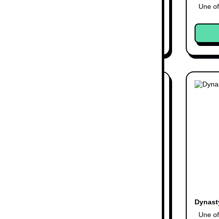
6,99 €
Une offre
Une of
Acheter
6 :
Dynasty Warriors 5 Empires
Dynasty
360
- X Box 360
Une of