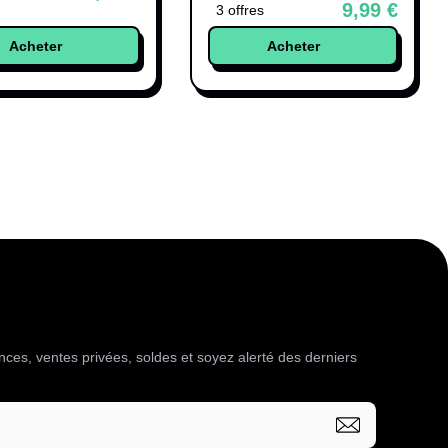
9,99 €
3 offres
Acheter
Acheter
es, ventes privées, soldes et soyez alerté des derniers