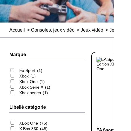
Accueil
Consoles, jeux vidéo
Jeux vidéo
Jeux vidé
Marque
Ea Sport
1
Xbox
1
Xbox One
1
Xbox Serie X
1
Xbox series
1
Libellé catégorie
XBox One
76
X Box 360
45
EA Sports FC 24 